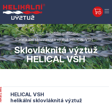
Úvod
Prodej materiálu
Helikální sklovláknitá výztuž HELICAL VSH
Sklovláknitá výztuž
HELICAL VSH
ÍZÍME
HELICAL VSH
helikální sklovláknitá výztuž