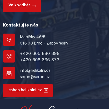
Velkoodběr
Kontaktujte nás
Maničky 46/5
616 00 Brno - Žabovřesky
+420 606 880 899
+420 608 836 373
info@helikalni.cz
saron@saron.cz
eshop.helikalni.cz