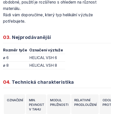
obdobné, použití je rozšířeno s ohledem na různost
materiálu.
Rádi vám doporučíme, který typ helikální výztuže
potřebujete.
03.
Nejprodávanější
Rozměr tyče
Označení výztuže
ø 6
HELICAL VSH 6
ø 8
HELICAL VSH 8
04.
Technická charakteristika
OZNAČENÍ
MIN.
MODUL
RELATIVNÍ
ODOLN
PEVNOST
PRUŽNOSTI
PRODLOUŽENÍ
PROTI 
V TAHU