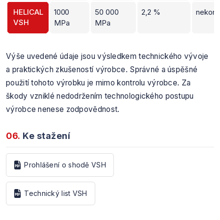
HELICAL
1000
50 000
2,2 %
nekoro
VSH
MPa
MPa
Výše uvedené údaje jsou výsledkem technického vývoje
a praktických zkušeností výrobce. Správné a úspěšné
použití tohoto výrobku je mimo kontrolu výrobce. Za
škody vzniklé nedodržením technologického postupu
výrobce nenese zodpovědnost.
06.
Ke stažení
Prohlášení o shodě VSH
Technický list VSH