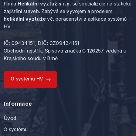
Firma
Helikální výztuž s.r.o.
se specializuje na statické
zajištění staveb. Zabývá se vývojem a prodejem
helikální výztuže
vč. poradenství a aplikace systémů
HV.
IČ: 09434151, DIČ: CZ09434151
Obchodní rejstřík:
Spisová značka C 126257
vedená u
Krajského soudu v Brně
O systému HV
Informace
Úvod
O systému