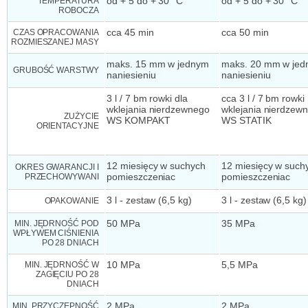
TEMPERATURA
od + 5 do + 30 °C
od + 5 do + 30 °C
ROBOCZA
CZAS OPRACOWANIA
cca 45 min
cca 50 min
ROZMIESZANEJ MASY
maks. 15 mm w jednym
maks. 20 mm w je
GRUBOŚĆ WARSTWY
naniesieniu
naniesieniu
3 l / 7 bm rowki dla
cca 3 l / 7 bm rowki
wklejania nierdzewnego
wklejania nierdzew
ZUŻYCIE
WS KOMPAKT
WS STATIK
ORIENTACYJNE
12 miesięcy w suchych
12 miesięcy w such
OKRES GWARANCJI I
PRZECHOWYWANI
pomieszczeniac
pomieszczeniac
3 l - zestaw (6,5 kg)
3 l - zestaw (6,5 kg)
OPAKOWANIE
MIN. JĘDRNOŚĆ POD
50 MPa
35 MPa
WPŁYWEM CIŚNIENIA
PO 28 DNIACH
MIN. JĘDRNOŚĆ W
10 MPa
5,5 MPa
ZAGIĘCIU PO 28
DNIACH
MIN. PRZYCZEPNOŚĆ
2 MPa
2 MPa