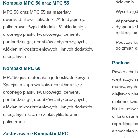
ściekania
Kompakt MPC 50 oraz MPC 55
Wysoka jęd
MPC 50 oraz MPC 55 są materiały
dwuskładnikowe. Składnik „A“ to dyspersja
W porówna
polimerowa. Sypki składnik „B“ składa się z
dysponuje l
aplikacji n
drobnego piasku kwarcowego, cementu
portlandzkiego, dodatków antykorozyjnych,
Podczas krz
do zmian o
włókien mikrozbrojeniowych i innych dodatków
specjalnych.
Podkład
Kompakt MPC 60
Powierzchnia
MPC 60 jest materiałem jednoskładnikowym.
wiertniczych
Specjalna zaprawa kotwiąca składa się z
murowanych i
drobnego piasku kwarcowego, cementu
olejistych pl
portlandzkiego, dodatków antykorozyjnych,
niekonsekwent
włókien mikrozbrojeniowych i innych dodatków
Niekonsekwen
specjalnych, łącznie z plastyfikatorami i
chlorki usun
polimerami.
reprofilacji
wzmocnień po
Zastosowanie Kompaktu MPC