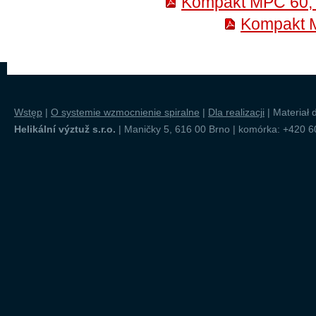
Kompakt MPC 60, k
Kompakt M
Wstęp
|
O systemie wzmocnienie spiralne
|
Dla realizacji
|
Materiał 
Helikální výztuž s.r.o.
| Maničky 5, 616 00 Brno | komórka: +420 6