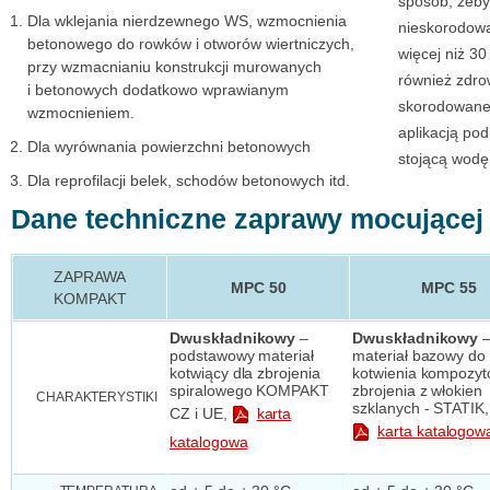
sposób, żeby
Dla wklejania nierdzewnego WS, wzmocnienia
nieskorodowa
betonowego do rowków i otworów wiertniczych,
więcej niż 3
przy wzmacnianiu konstrukcji murowanych
również zdro
i betonowych dodatkowo wprawianym
skorodowane
wzmocnieniem.
aplikacją po
Dla wyrównania powierzchni betonowych
stojącą wodę
Dla reprofilacji belek, schodów betonowych itd.
Dane techniczne zaprawy mocujące
ZAPRAWA
MPC 50
MPC 55
KOMPAKT
Dwuskładnikowy
–
Dwuskładnikowy
podstawowy materiał
materiał bazowy do
kotwiący dla zbrojenia
kotwienia kompozy
spiralowego KOMPAKT
zbrojenia z włokien
CHARAKTERYSTIKI
szklanych - STATIK,
CZ i UE,
karta
karta katalogow
katalogowa