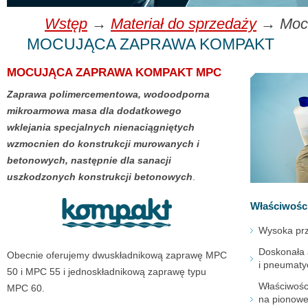
Wstęp
→
Materiał do sprzedaży
→ Mocu
MOCUJĄCA ZAPRAWA KOMPAKT
MOCUJĄCA ZAPRAWA KOMPAKT MPC
Zaprawa polimercementowa, wodoodporna
mikroarmowa masa dla dodatkowego
wklejania specjalnych nienaciągniętych
wzmocnien do konstrukcji murowanych i
betonowych, następnie dla sanacji
uszkodzonych konstrukcji betonowych
.
Właściwośc
Wysoka pr
Doskonała 
Obecnie oferujemy dwuskładnikową zaprawę MPC
i pneumaty
50 i MPC 55 i jednoskładnikową zaprawę typu
Właściwości
MPC 60.
na pionowe