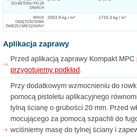
DO BETONU PO 28
DNIACH
WAGA
2003,9 kg / m³
1733,3 kg / m³
OBJĘTOŚCIOWA
ŚWIEŻEJ MIESZANINY
Aplikacja zaprawy
Przed aplikacją zaprawy Kompakt MPC
przygotujemy podkład
.
Przy dodatkowym wzmocnieniu do rowku
pomocą pistoletu aplikacyjnego równo
tylną ścianę o grubości 20 mm. Przed w
mocującego za pomocą szpachli do fug
wciśniemy masę do tylnej ściany i zap