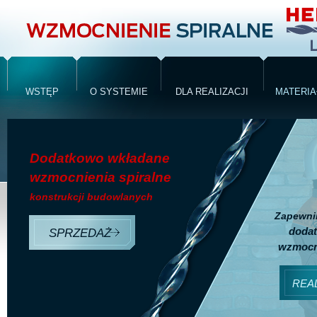
WZMOCNIENIE SPIRALNE DLA STATYCZNE
ZABEZPIECZENIE BUDOWLI
WSTĘP
O SYSTEMIE
DLA REALIZACJI
MATERIA
Dodatkowo wkładane
wzmocnienia spiralne
konstrukcji budowlanych
Zapewnim
doda
SPRZEDAŻ
wzmocni
REA