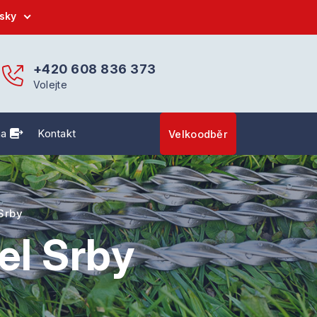
sky
+420 608 836 373
Volejte
ha
Kontakt
Velkoodběr
 Srby
tel Srby