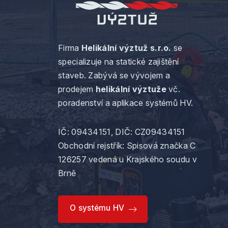
Firma
Helikální výztuž s.r.o.
se
specializuje na statické zajištění
staveb. Zabývá se vývojem a
prodejem
helikální výztuže
vč.
poradenství a aplikace systémů HV.
IČ: 09434151, DIČ: CZ09434151
Obchodní rejstřík:
Spisová značka C
126257
vedená u Krajského soudu v
Brně
O systému HV