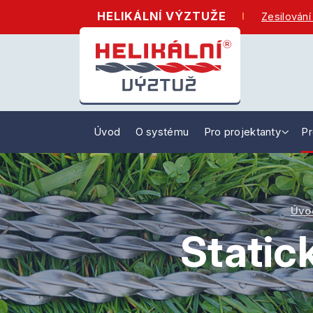
HELIKÁLNÍ VÝZTUŽE
Zesilování
Úvod
O systému
Pro projektanty
Pr
Úvo
Statick