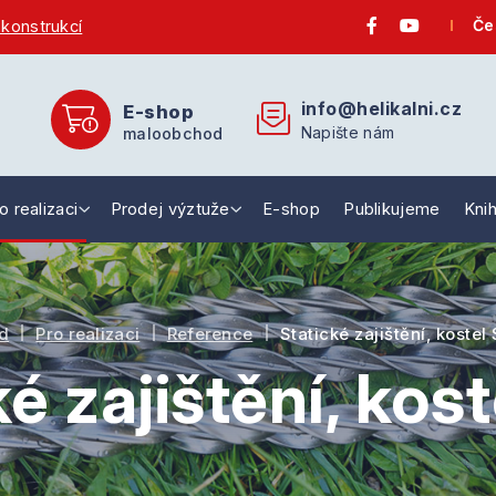
Če
 konstrukcí
info@helikalni.cz
E-shop
Napište nám
maloobchod
o realizaci
Prodej výztuže
E-shop
Publikujeme
Kni
d
Pro realizaci
Reference
Statické zajištění, kostel
é zajištění, kos