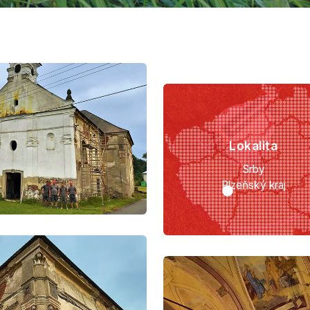
Lokalita
Srby
Plzeňský kraj