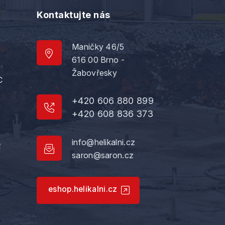
Kontaktujte nás
Maničky 46/5
616 00 Brno -
Žabovřesky
C
+420 606 880 899
+420 608 836 373
info@helikalni.cz
í
saron@saron.cz
eshop.helikalni.cz