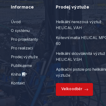
Informace
Prodej výztuže
Úvod
Helikální nerezová výztuž
HELICAL VAH
O systému
Kotevní malta HELICAL MP
Pro projektanty
60
Pro realizaci
Helikální sklovláknitá výztuž
Prodej výztuže
HELICAL VSH
Publikujeme
Aplikační pistole pro helikáln
Kniha
výztuže
Kontakt
Velkoodběr