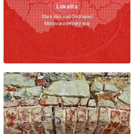
Lokalita
Stará Ves nad Ondřejnicí
Moravskoslezský kraj