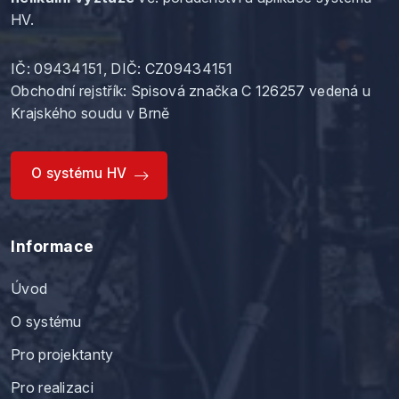
HV.
IČ: 09434151, DIČ: CZ09434151
Obchodní rejstřík:
Spisová značka C 126257
vedená u
Krajského soudu v Brně
O systému HV
Informace
Úvod
O systému
Pro projektanty
Pro realizaci