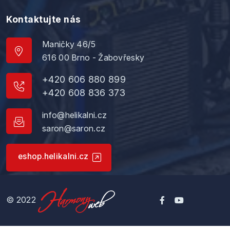
Kontaktujte nás
Maničky 46/5
616 00 Brno - Žabovřesky
+420 606 880 899
+420 608 836 373
info@helikalni.cz
saron@saron.cz
eshop.helikalni.cz
© 2022